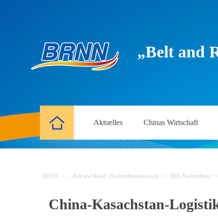
„Belt and 
Aktuelles
Chinas Wirtschaft
BRNN
>>
„Belt and Road“-Nachrichtennetzwerk
>>
BRI-Nachrichten
>
China-Kasachstan-Logistik