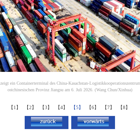
eigt ein Containerterminal des China-Kasachstan-Logistikkooperationszentrum
ostchinesischen Provinz Jiangsu am 6. Juli 2026. (Wang Chun/Xinhua)
【1】
【2】
【3】
【4】
【5】
【6】
【7】
【8】