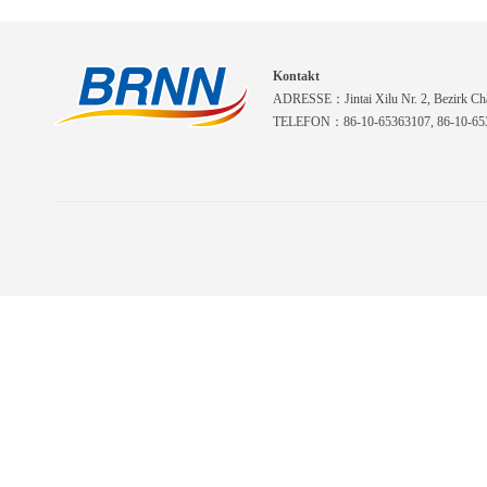
Kontakt
ADRESSE：Jintai Xilu Nr. 2, Bezirk Cha
TELEFON：86-10-65363107, 86-10-653