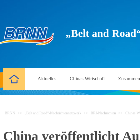
„Belt and Road
Aktuelles
Chinas Wirtschaft
Zusammena
BRNN
>>
„Belt and Road“-Nachrichtennetzwerk
>>
BRI-Nachrichten
>>
Chinas Wi
China veröffentlicht A