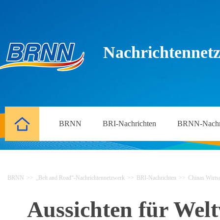
Nachrichtennetz
BRNN
BRI-Nachrichten
BRNN-Nachr
BRNN
>>
„Belt and Road“-Nachrichtennetzwerk
>>
BRI-Nachrichten
>>
Chinas Wirtsc
Aussichten für Welt