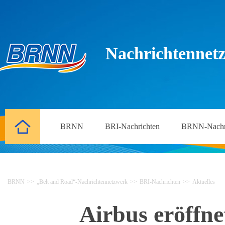
Nachrichtennetz
BRNN
BRI-Nachrichten
BRNN-Nachr
BRNN
>>
„Belt and Road“-Nachrichtennetzwerk
>>
BRI-Nachrichten
>>
Aktuelles
Airbus eröffne