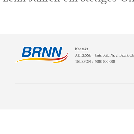
Kontakt
ADRESSE：Jintai Xilu Nr. 2, Bezirk Cha
TELEFON：4008-000-000