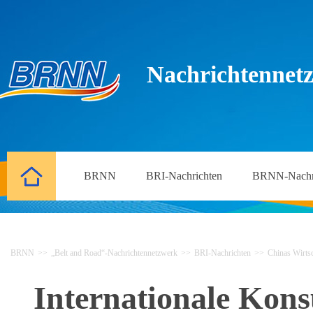
Nachrichtennetz
BRNN
BRI-Nachrichten
BRNN-Nachr
BRNN
>>
„Belt and Road“-Nachrichtennetzwerk
>>
BRI-Nachrichten
>>
Chinas Wirtsc
Internationale Kons