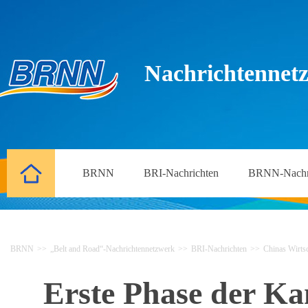
Nachrichtennetz
BRNN
BRI-Nachrichten
BRNN-Nachr
BRNN
>>
„Belt and Road“-Nachrichtennetzwerk
>>
BRI-Nachrichten
>>
Chinas Wirtsc
Erste Phase der Ka