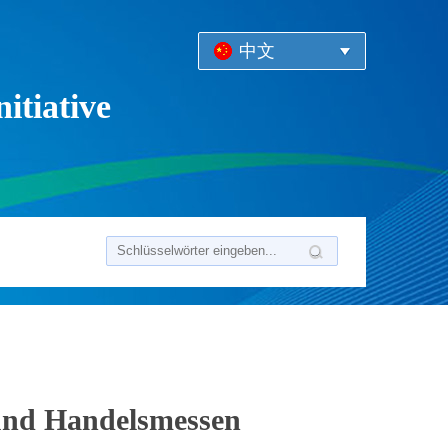
中文
itiative
 und Handelsmessen