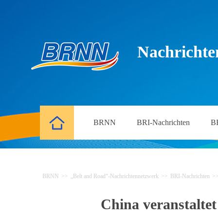
Nachrichte
BRNN
BRI-Nachrichten
B
BRNN
>>
„Belt and Road“-Nachrichtennetzwerk
>>
BRI-Nachrichten
>
China veranstalte