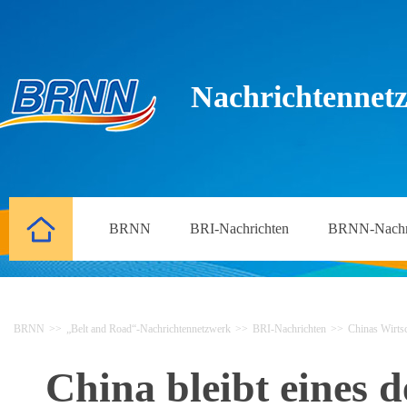
Nachrichtennetz
BRNN
BRI-Nachrichten
BRNN-Nachr
BRNN
>>
„Belt and Road“-Nachrichtennetzwerk
>>
BRI-Nachrichten
>>
Chinas Wirtsc
China bleibt eines d