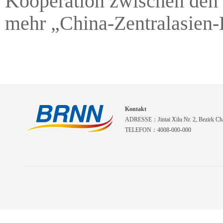
Kooperation zwischen den 
mehr „China-Zentralasien-B
Kontakt
ADRESSE：Jintai Xilu Nr. 2, Bezirk Cha
TELEFON：4008-000-000