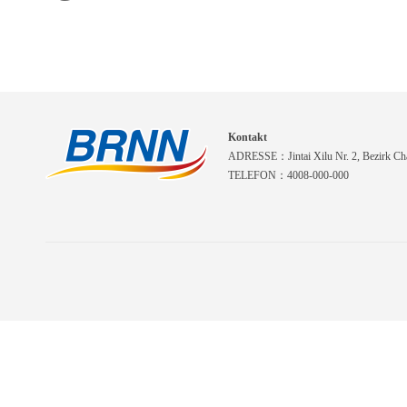
Kontakt
ADRESSE：Jintai Xilu Nr. 2, Bezirk Cha
TELEFON：4008-000-000