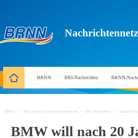
Nachrichtennetz
BRNN
BRI-Nachrichten
BRNN-Nachr
BRNN
>>
„Belt and Road“-Nachrichtennetzwerk
>>
BRI-Nachrichten
>>
Chinas Wirtsc
BMW will nach 20 Ja