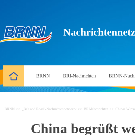
Nachrichtennetz
BRNN
BRI-Nachrichten
BRNN-Nachr
BRNN
>>
„Belt and Road“-Nachrichtennetzwerk
>>
BRI-Nachrichten
>>
Chinas Wirtsc
China begrüßt wei