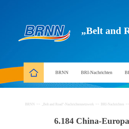
„Belt and 
BRNN
BRI-Nachrichten
B
BRNN
>>
„Belt and Road“-Nachrichtennetzwerk
>>
BRI-Nachrichten
>
6.184 China-Europa