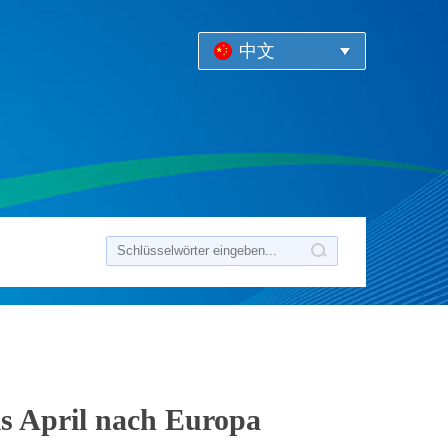
中文
s April nach Europa