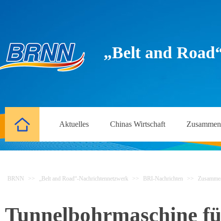
„Belt and Road
Aktuelles
Chinas Wirtschaft
Zusammena
BRNN
>>
„Belt and Road“-Nachrichtennetzwerk
>>
BRI-Nachrichten
>>
Zusammea
Tunnelbohrmaschine für