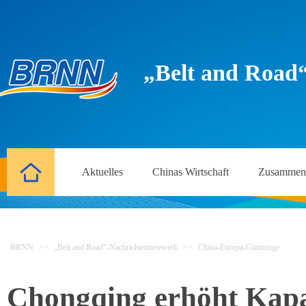
„Belt and Road
Aktuelles
Chinas Wirtschaft
Zusammena
BRNN
>>
„Belt and Road“-Nachrichtennetzwerk
>>
China-Europa-Güterzüge
Chongqing erhöht Kapa