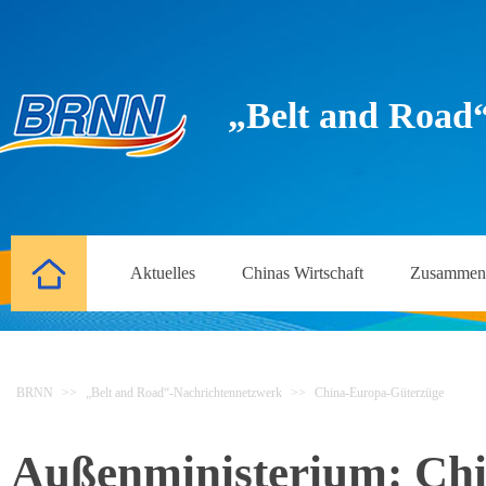
„Belt and Road
Aktuelles
Chinas Wirtschaft
Zusammena
BRNN
>>
„Belt and Road“-Nachrichtennetzwerk
>>
China-Europa-Güterzüge
Außenministerium: Chi