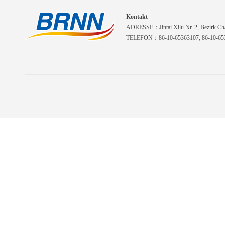
Kontakt
ADRESSE：Jintai Xilu Nr. 2, Bezirk Cha
TELEFON：86-10-65363107, 86-10-653