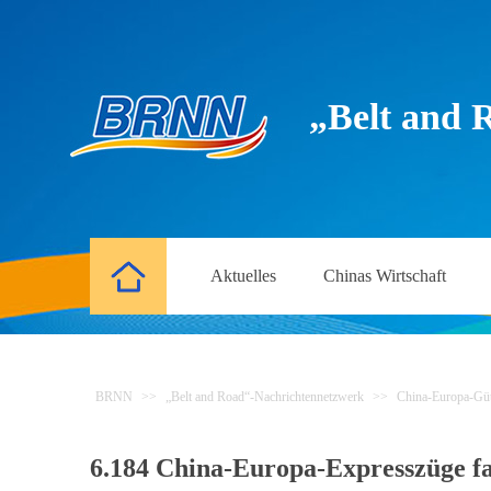
„Belt and 
Aktuelles
Chinas Wirtschaft
BRNN
>>
„Belt and Road“-Nachrichtennetzwerk
>>
China-Europa-Gü
6.184 China-Europa-Expresszüge fa