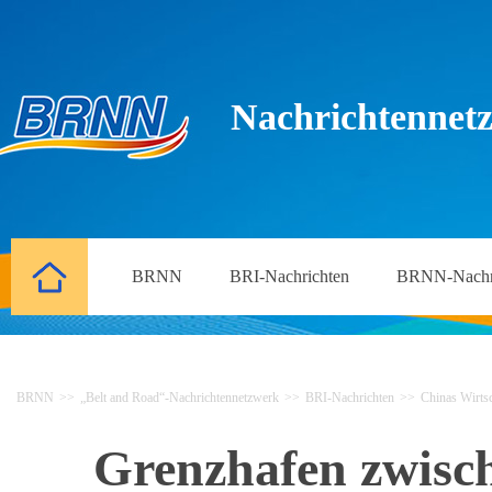
Nachrichtennetz
BRNN
BRI-Nachrichten
BRNN-Nachr
BRNN
>>
„Belt and Road“-Nachrichtennetzwerk
>>
BRI-Nachrichten
>>
Chinas Wirtsc
Grenzhafen zwisc