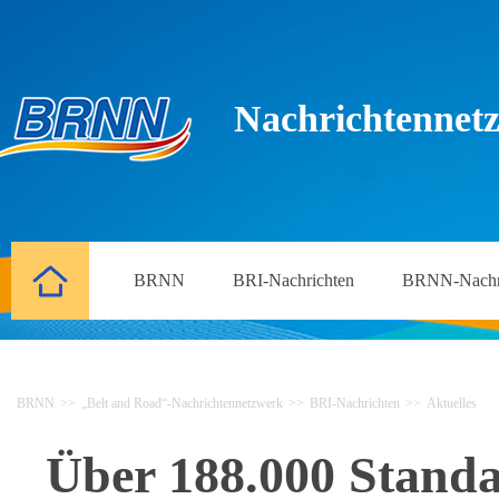
Nachrichtennetz
BRNN
BRI-Nachrichten
BRNN-Nachr
BRNN
>>
„Belt and Road“-Nachrichtennetzwerk
>>
BRI-Nachrichten
>>
Aktuelles
Über 188.000 Standa