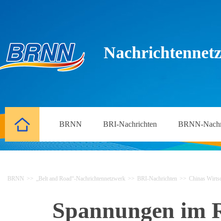
Nachrichtennetz
BRNN
BRI-Nachrichten
BRNN-Nachr
BRNN
>>
„Belt and Road“-Nachrichtennetzwerk
>>
BRI-Nachrichten
>>
Chinas Wirtsc
Spannungen im R