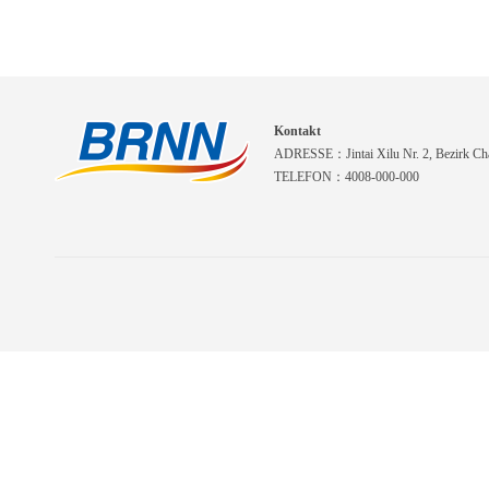
Kontakt
ADRESSE：Jintai Xilu Nr. 2, Bezirk Cha
TELEFON：4008-000-000