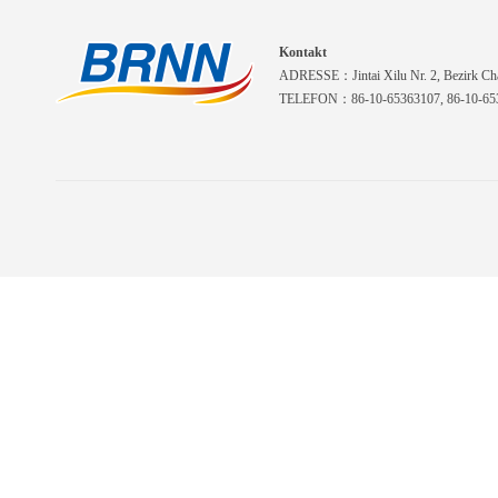
Kontakt
ADRESSE：Jintai Xilu Nr. 2, Bezirk Cha
TELEFON：86-10-65363107, 86-10-653