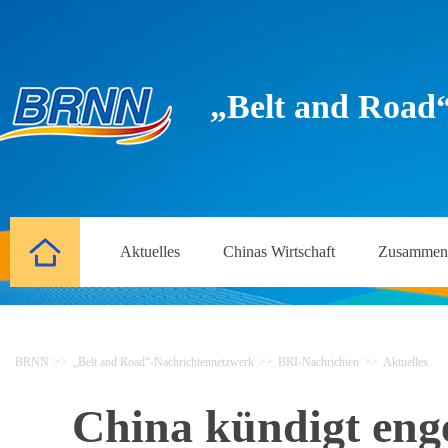
„Belt and Road
Aktuelles
Chinas Wirtschaft
Zusammena
BRNN
>>
„Belt and Road“-Nachrichtennetzwerk
>>
BRI-Nachrichten
>>
Aktuelles
China kündigt eng