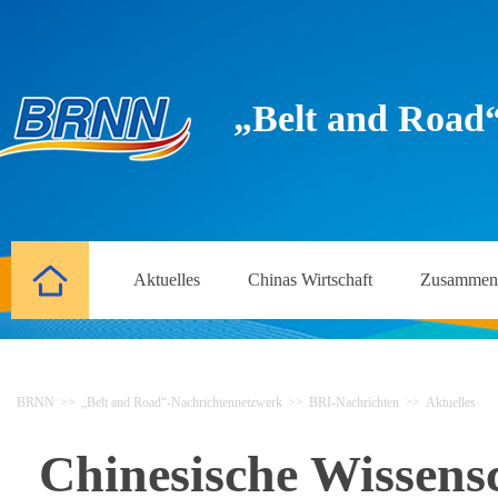
„Belt and Road
Aktuelles
Chinas Wirtschaft
Zusammena
BRNN
>>
„Belt and Road“-Nachrichtennetzwerk
>>
BRI-Nachrichten
>>
Aktuelles
Chinesische Wissensc