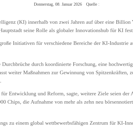
Donnerstag, 08. Januar 2026 Quelle :
telligenz (KI) innerhalb von zwei Jahren auf über eine Billio
auptstadt seine Rolle als globaler Innovationshub für KI fest
oße Initiativen für verschiedene Bereiche der KI-Industrie 
e Durchbrüche durch koordinierte Forschung, eine hochwerti
sst weiter Maßnahmen zur Gewinnung von Spitzenkräften, zur
.
für Entwicklung und Reform, sagte, weitere Ziele seien der 
.000 Chips, die Aufnahme von mehr als zehn neu börsennotie
ngs zu einem global wettbewerbsfähigen Zentrum für KI-Inno