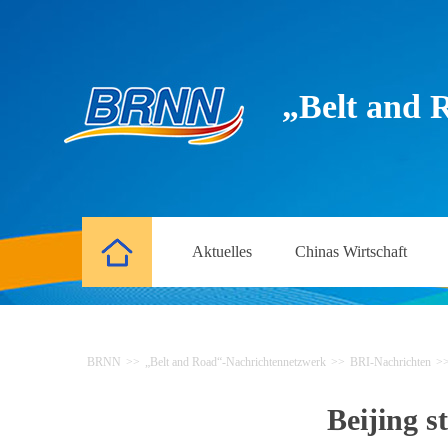
„Belt and 
Aktuelles
Chinas Wirtschaft
BRNN
>>
„Belt and Road“-Nachrichtennetzwerk
>>
BRI-Nachrichten
>
Beijing s