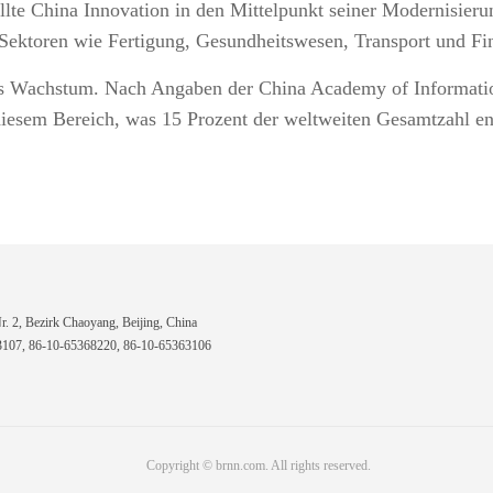
llte China Innovation in den Mittelpunkt seiner Modernisier
e Sektoren wie Fertigung, Gesundheitswesen, Transport und Fi
tes Wachstum. Nach Angaben der China Academy of Informat
esem Bereich, was 15 Prozent der weltweiten Gesamtzahl ent
 2, Bezirk Chaoyang, Beijing, China
7, 86-10-65368220, 86-10-65363106
Copyright © brnn.com. All rights reserved.