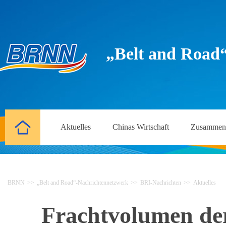
„Belt and Road
Aktuelles
Chinas Wirtschaft
Zusammena
BRNN
>>
„Belt and Road“-Nachrichtennetzwerk
>>
BRI-Nachrichten
>>
Aktuelles
Frachtvolumen de