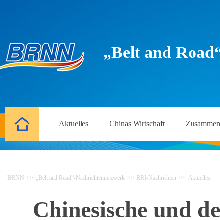
„Belt and Road
Aktuelles
Chinas Wirtschaft
Zusammena
BRNN
>>
„Belt and Road“-Nachrichtennetzwerk
>>
BRI-Nachrichten
>>
Aktuelles
Chinesische und de