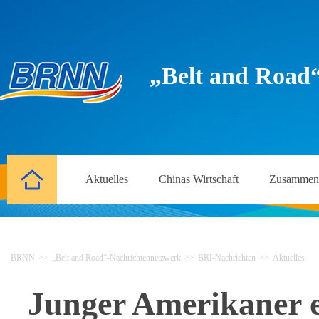
„Belt and Road
Aktuelles
Chinas Wirtschaft
Zusammena
BRNN
>>
„Belt and Road“-Nachrichtennetzwerk
>>
BRI-Nachrichten
>>
Aktuelles
Junger Amerikaner e