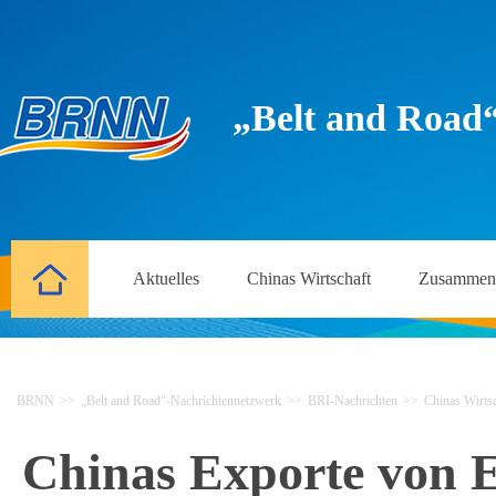
„Belt and Road
Aktuelles
Chinas Wirtschaft
Zusammena
BRNN
>>
„Belt and Road“-Nachrichtennetzwerk
>>
BRI-Nachrichten
>>
Chinas Wirtsc
Chinas Exporte von E