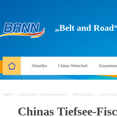
„Belt and Road
Aktuelles
Chinas Wirtschaft
Zusammena
BRNN
>>
„Belt and Road“-Nachrichtennetzwerk
>>
BRI-Nachrichten
>>
Chinas Wirtsc
Chinas Tiefsee-Fis