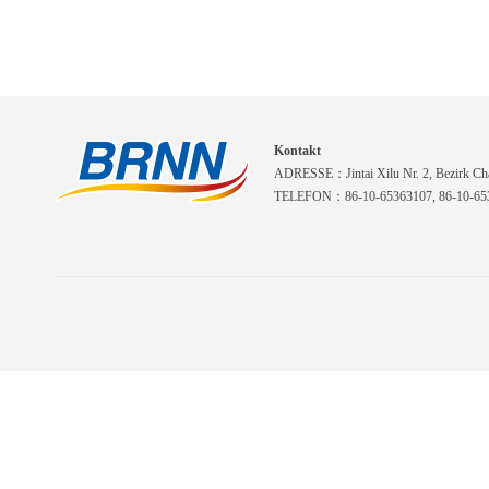
Kontakt
ADRESSE：Jintai Xilu Nr. 2, Bezirk Cha
TELEFON：86-10-65363107, 86-10-653