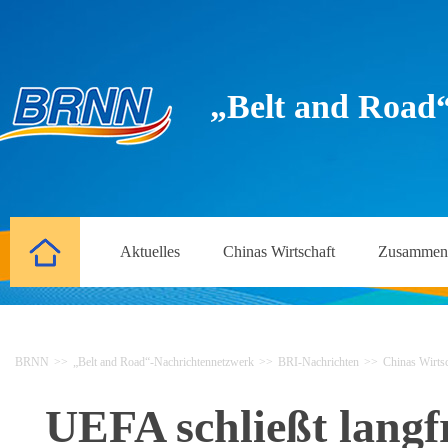
„Belt and Road
Aktuelles
Chinas Wirtschaft
Zusammena
BRNN
>>
„Belt and Road“-Nachrichtennetzwerk
>>
BRI-Nachrichten
>>
Chinas Wirtsc
UEFA schließt langf