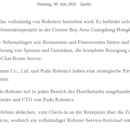
Dienstag, 09. Juni 2026 Quelle :
das vollständig von Robotern betrieben wird. Es befindet sich 
rastrukturprojekt in der Greater Bay Area Guangdong-Hon
 Nebenanlagen wie Restaurants und Fitnesscenter bieten und
ferung von Speisen und Getränken, die komplette Reinigung un
WeChat-Konto hervor.
ent Co., Ltd. und Pudu Robotics haben eine strategische Pa
hten.
du-Roboter tief in jeden Bereich des Hotelbetriebs eingebun
ründer und CTO von Pudu Robotics.
rlebnis abdecken, vom Check-in an der Rezeption über die Z
vices, wodurch ein vollständiger Roboter-Service-Kreislauf ent