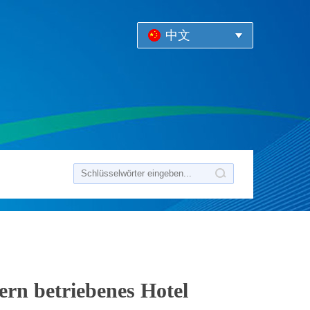
中文
ern betriebenes Hotel