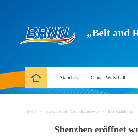
„Belt and 
Aktuelles
Chinas Wirtschaft
BRNN
>>
„Belt and Road“-Nachrichtennetzwerk
>>
BRI-Nachrichten
>
Shenzhen eröffnet we