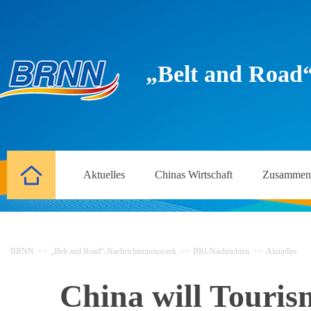
„Belt and Road
Aktuelles
Chinas Wirtschaft
Zusammena
BRNN
>>
„Belt and Road“-Nachrichtennetzwerk
>>
BRI-Nachrichten
>>
Aktuelles
China will Touris