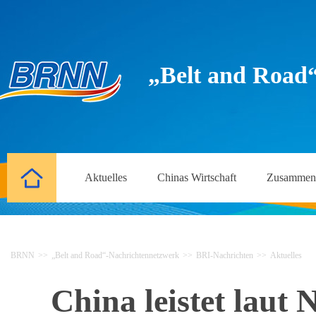
„Belt and Road
Aktuelles
Chinas Wirtschaft
Zusammena
BRNN
>>
„Belt and Road“-Nachrichtennetzwerk
>>
BRI-Nachrichten
>>
Aktuelles
China leistet laut