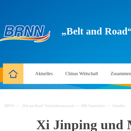
„Belt and Road
Aktuelles
Chinas Wirtschaft
Zusammena
BRNN
>>
„Belt and Road“-Nachrichtennetzwerk
>>
BRI-Nachrichten
>>
Aktuelles
Xi Jinping und 