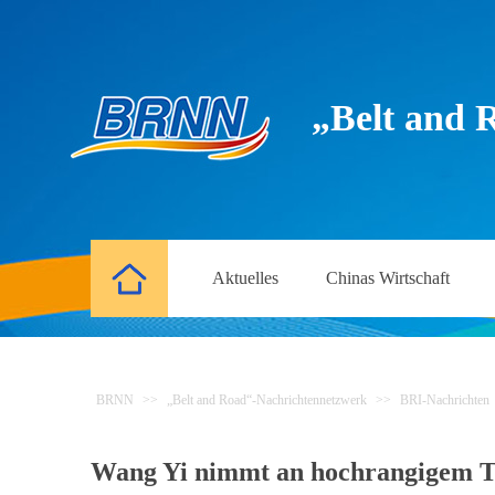
„Belt and 
Aktuelles
Chinas Wirtschaft
BRNN
>>
„Belt and Road“-Nachrichtennetzwerk
>>
BRI-Nachrichten
Wang Yi nimmt an hochrangigem Tre