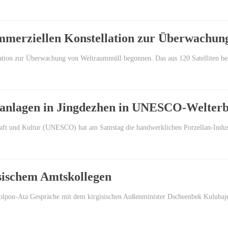
ommerziellen Konstellation zur Überwachun
lation zur Überwachung von Weltraummüll begonnen. Das aus 120 Satelliten b
eanlagen in Jingdezhen in UNESCO-Welter
chaft und Kultur (UNESCO) hat am Samstag die handwerklichen Porzellan-Indus
sischem Amtskollegen
holpon-Ata Gespräche mit dem kirgisischen Außenminister Dscheenbek Kuluba