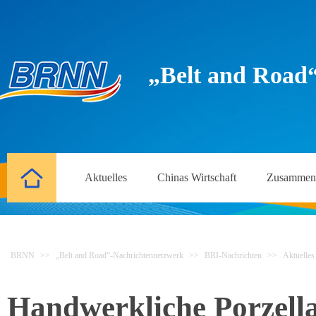
„Belt and Road
Aktuelles
Chinas Wirtschaft
Zusammena
BRNN
>>
„Belt and Road“-Nachrichtennetzwerk
>>
BRI-Nachrichten
>>
Aktuelles
Handwerkliche Porzella