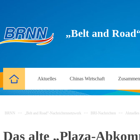
„Belt and Road
Aktuelles
Chinas Wirtschaft
Zusammena
BRNN
>>
„Belt and Road“-Nachrichtennetzwerk
>>
BRI-Nachrichten
>>
Aktuelles
Das alte „Plaza-Abkomm