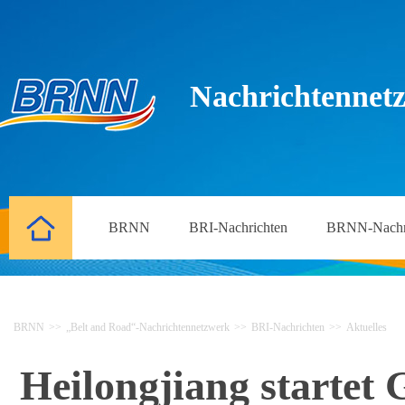
Nachrichtennetz
BRNN
BRI-Nachrichten
BRNN-Nachr
BRNN
>>
„Belt and Road“-Nachrichtennetzwerk
>>
BRI-Nachrichten
>>
Aktuelles
Heilongjiang startet