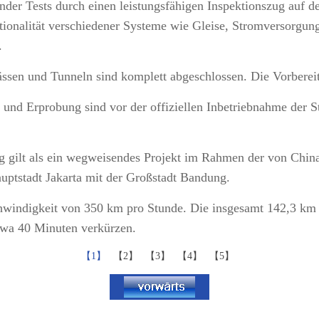
der Tests durch einen leistungsfähigen Inspektionszug auf 
tionalität verschiedener Systeme wie Gleise, Stromversorgun
.
ssen und Tunneln sind komplett abgeschlossen. Die Vorbereit
nd Erprobung sind vor der offiziellen Inbetriebnahme der St
gilt als ein wegweisendes Projekt im Rahmen der von China i
Hauptstadt Jakarta mit der Großstadt Bandung.
chwindigkeit von 350 km pro Stunde. Die insgesamt 142,3 km 
twa 40 Minuten verkürzen.
【1】
【2】
【3】
【4】
【5】