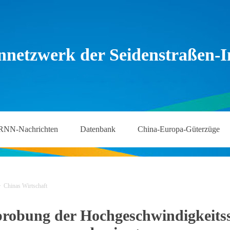
nnetzwerk der Seidenstraßen-In
RNN-Nachrichten
Datenbank
China-Europa-Güterzüge
>
Chinas Wirtschaft
robung der Hochgeschwindigkeits