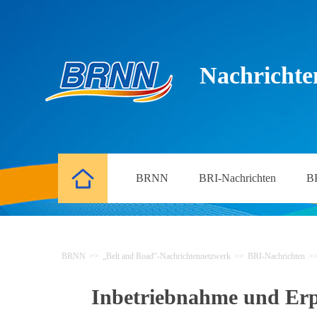
Nachrichte
BRNN
BRI-Nachrichten
B
BRNN
>>
„Belt and Road“-Nachrichtennetzwerk
>>
BRI-Nachrichten
>
Inbetriebnahme und Erp