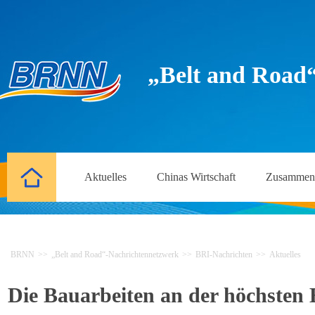
„Belt and Road
Aktuelles
Chinas Wirtschaft
Zusammena
BRNN
>>
„Belt and Road“-Nachrichtennetzwerk
>>
BRI-Nachrichten
>>
Aktuelles
Die Bauarbeiten an der höchsten B