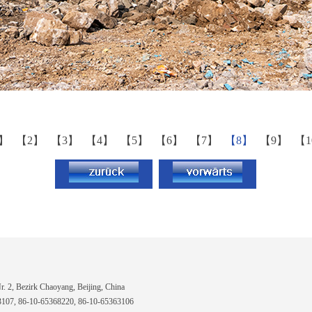
1】
【2】
【3】
【4】
【5】
【6】
【7】
【8】
【9】
【
 2, Bezirk Chaoyang, Beijing, China
7, 86-10-65368220, 86-10-65363106