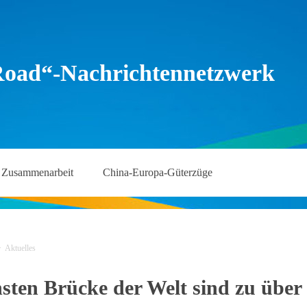
Road“-Nachrichtennetzwerk
Zusammenarbeit
China-Europa-Güterzüge
>
Aktuelles
sten Brücke der Welt sind zu über 