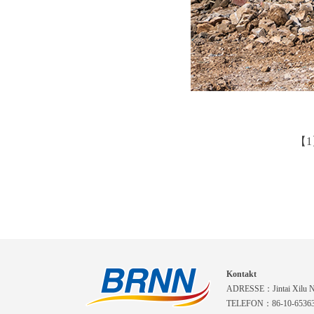
【
Kontakt
ADRESSE：Jintai Xilu Nr.
TELEFON：86-10-6536310