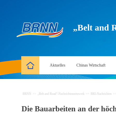
„Belt and 
Aktuelles
Chinas Wirtschaft
BRNN
>>
„Belt and Road“-Nachrichtennetzwerk
>>
BRI-Nachrichten
>
Die Bauarbeiten an der höch