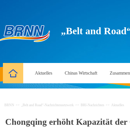
„Belt and Road
Aktuelles
Chinas Wirtschaft
Zusammena
BRNN
>>
„Belt and Road“-Nachrichtennetzwerk
>>
BRI-Nachrichten
>>
Aktuelles
Chongqing erhöht Kapazität der 