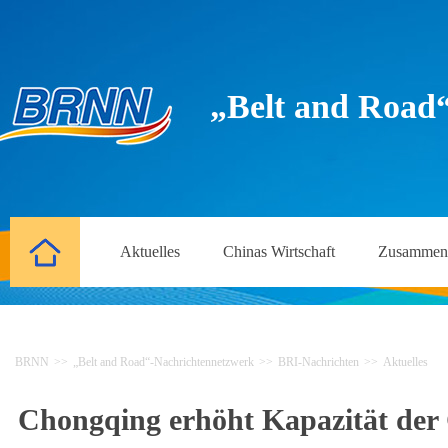
„Belt and Road
Aktuelles
Chinas Wirtschaft
Zusammena
BRNN
>>
„Belt and Road“-Nachrichtennetzwerk
>>
BRI-Nachrichten
>>
Aktuelles
Chongqing erhöht Kapazität der 