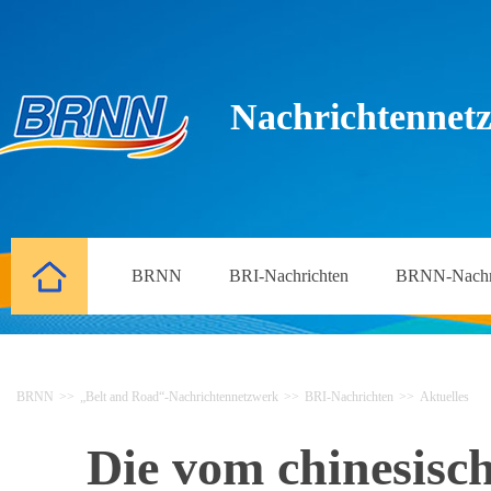
Nachrichtennetz
BRNN
BRI-Nachrichten
BRNN-Nachr
BRNN
>>
„Belt and Road“-Nachrichtennetzwerk
>>
BRI-Nachrichten
>>
Aktuelles
Die vom chinesis