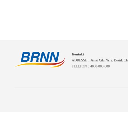
Kontakt
ADRESSE：Jintai Xilu Nr. 2, Bezirk Cha
TELEFON：4008-000-000