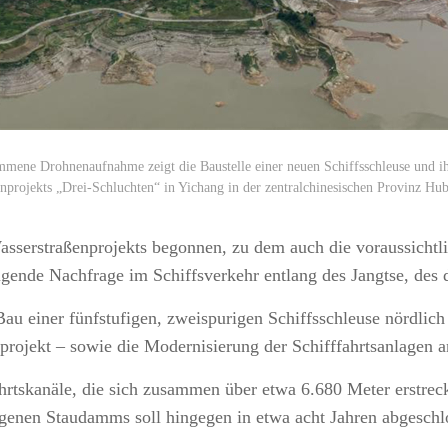
mmene Drohnenaufnahme zeigt die Baustelle einer neuen Schiffsschleuse und i
nprojekts „Drei-Schluchten“ in Yichang in der zentralchinesischen Provinz Hub
erstraßenprojekts begonnen, zu dem auch die voraussichtlic
igende Nachfrage im Schiffsverkehr entlang des Jangtse, des d
 Bau einer fünfstufigen, zweispurigen Schiffsschleuse nördli
ojekt – sowie die Modernisierung der Schifffahrtsanlagen a
hrtskanäle, die sich zusammen über etwa 6.680 Meter erstreck
genen Staudamms soll hingegen in etwa acht Jahren abgeschlo