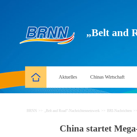
„Belt and 
Aktuelles
Chinas Wirtschaft
BRNN
>>
„Belt and Road“-Nachrichtennetzwerk
>>
BRI-Nachrichten
>
China startet Mega