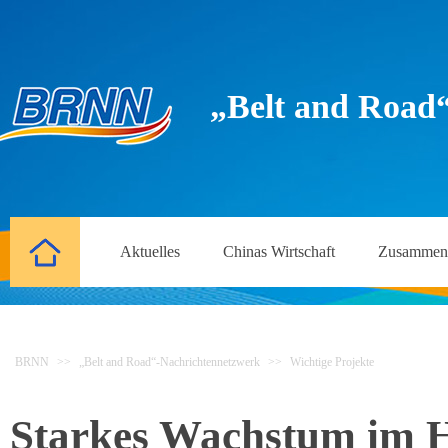
„Belt and Road
Aktuelles
Chinas Wirtschaft
Zusammena
BRNN
>>
„Belt and Road“-Nachrichtennetzwerk
>>
Wichtige Projekte
Starkes Wachstum im H