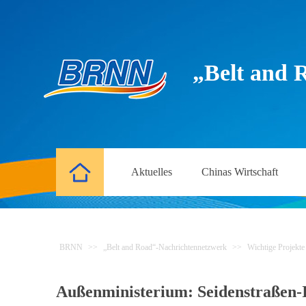
„Belt and 
Aktuelles
Chinas Wirtschaft
BRNN
>>
„Belt and Road“-Nachrichtennetzwerk
>>
Wichtige Projekte
Außenministerium: Seidenstraßen-