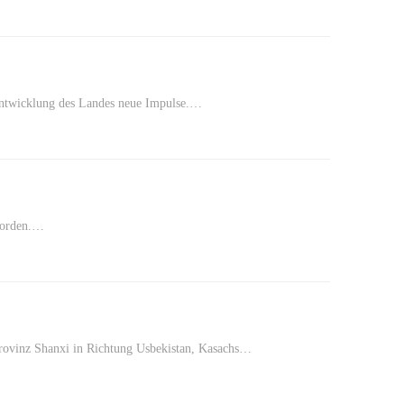
 Entwicklung des Landes neue Impulse.…
 worden.…
Provinz Shanxi in Richtung Usbekistan, Kasachs…