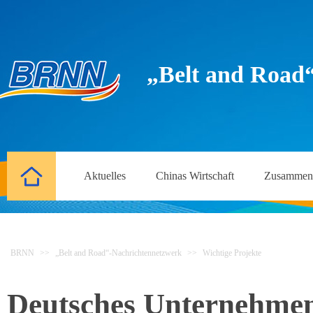
„Belt and Road
Aktuelles
Chinas Wirtschaft
Zusammena
BRNN
>>
„Belt and Road“-Nachrichtennetzwerk
>>
Wichtige Projekte
Deutsches Unternehmen s