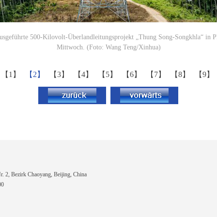
ausgeführte 500-Kilovolt-Überlandleitungsprojekt „Thung Song-Songkhla“ in P
Mittwoch. (Foto: Wang Teng/Xinhua)
【1】
【2】
【3】
【4】
【5】
【6】
【7】
【8】
【9】
 2, Bezirk Chaoyang, Beijing, China
00