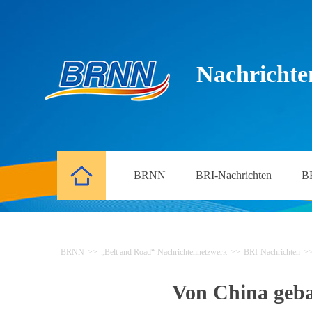
Nachrichte
BRNN
BRI-Nachrichten
B
BRNN
>>
„Belt and Road“-Nachrichtennetzwerk
>>
BRI-Nachrichten
>
Von China geba