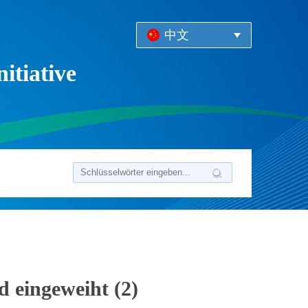
中文
itiative
 eingeweiht (2)